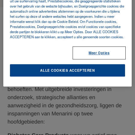
uit uw surfervaring haalt, Prestatiecookies, die geaggregeerde statistieken
over het gebruik van de website bijhouden, en Doelgroepgerichte cookies die
Afdelingsprofiel
automatisch online advertenties afstemmen op de voorkeuren die u tijdens
het surfen op deze of andere websites hebt aangegeven. Indien u meer
informatie wenst klik dan op de Cookie Beleid. Om Functionele cookies,
Prestatiecookies, Doelgroepgerichte cookies en/of cookies van specifieke
Menarini Diagnostics zet zich in om innovatieve
derde partijen te blokkeren klikt u op Meer Opties. Door ALLE COOKIES
ACCEPTEREN aan te klikken, accepteert u alle genoemde soorten cookies.
oplossingen op de markt voor in-vitrodiagnostiek
te brengen en om hightech diagnostische
Meer Opties
systemen en reagentia te ontwikkelen om de
kwaliteit van leven van patiënten te verbeteren en
ALLE COOKIES ACCEPTEREN
zorgprofessionals te voorzien van de best
mogelijke oplossingen voor hun diagnostische
behoeften. Met uitgebreide investeringen in
onderzoek, strategische allianties en
aanwezigheid in de gezondheidszorg, liggen de
inspanningen van Menarini op twee
hoofdgebieden: