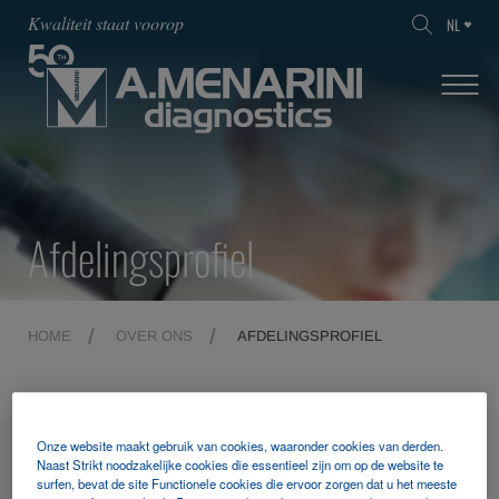
Kwaliteit staat voorop
NL
Afdelingsprofiel
HOME
OVER ONS
AFDELINGSPROFIEL
Onze website maakt gebruik van cookies, waaronder cookies van derden.
MENU
Naast Strikt noodzakelijke cookies die essentieel zijn om op de website te
surfen, bevat de site Functionele cookies die ervoor zorgen dat u het meeste