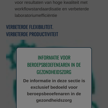
voor resultaten van hoge kwaliteit met
workflowstandaardisatie en verbeterde
laboratoriumefficiëntie
VERBETERDE FLEXIBILITEIT.
VERBETERDE PRODUCTIVITEIT
INFORMATIE VOOR
BEROEPSBEOEFENEAREN IN DE
GEZONDHEIDSZORG
De informatie in deze sectie is
exclusief bedoeld voor
beroepsbeoefenaren in de
gezondheidszorg