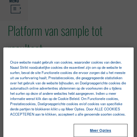
MENU
Platform van sample tot
resultaat
Onze website maakt gebruik van cookies, waaronder cookies van derden.
Naast Strikt noodzakelijke cookies die essentieel zijn om op de website te
surfen, bevat de site Functionele cookies die ervoor zorgen dat u het meeste
uit uw surfervaring haalt, Prestatiecookies, die geaggregeerde statistieken
over het gebruik van de website bijhouden, en Doelgroepgerichte cookies die
automatisch online advertenties afstemmen op de voorkeuren die u tijdens
het surfen op deze of andere websites hebt aangegeven. Indien u meer
informatie wenst klik dan op de Cookie Beleid. Om Functionele cookies,
Prestatiecookies, Doelgroepgerichte cookies en/of cookies van specifieke
derde partijen te blokkeren klikt u op Meer Opties. Door ALLE COOKIES
KENMERKEN
AVAILABLE ASSAYS
ACCEPTEREN aan te klikken, accepteert u alle genoemde soorten cookies.
TECHNISCHE SPECIFICATIES
Meer Opties