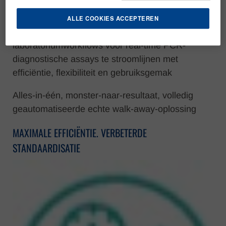
PRIME MDx is het gloednieuwe A.Menarini
ALLE COOKIES ACCEPTEREN
Diagnostics-systeem dat is ontworpen om
laboratoriumworkflows voor real-time PCR-
diagnostische assays te stroomlijnen met
efficiëntie, flexibiliteit en gebruiksgemak
Alles-in-één, monster-naar-resultaat, volledig
geautomatiseerde echte walk-away-oplossing
MAXIMALE EFFICIËNTIE. VERBETERDE
STANDAARDISATIE