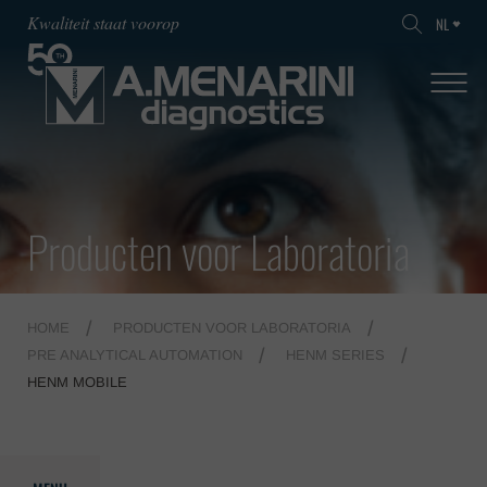
Kwaliteit staat voorop
NL
Producten voor Laboratoria
HOME
PRODUCTEN VOOR LABORATORIA
PRE ANALYTICAL AUTOMATION
HENM SERIES
HENM MOBILE