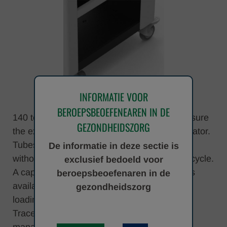
INFORMATIE VOOR
BEROEPSBEOEFENEAREN IN DE
140 test tubes can be loaded on board to ensure
GEZONDHEIDSZORG
the execution of a daily routine for each operator.
Tubes can be loaded continuously on board
De informatie in deze sectie is
without any stop or restart of the production cycle.
exclusief bedoeld voor
A cap color identifier indicator on each inlet is
beroepsbeoefenaren in de
available to guide the operator through the
gezondheidszorg
loading process
Traceability of materials and operators is
managed directly by the system.