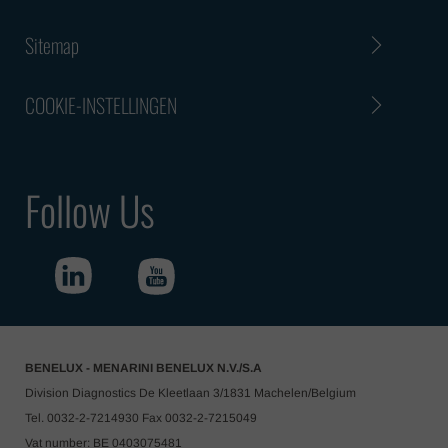
Sitemap
COOKIE-INSTELLINGEN
Follow Us
BENELUX - MENARINI BENELUX N.V./S.A
Division Diagnostics De Kleetlaan 3/1831 Machelen/Belgium
Tel. 0032-2-7214930 Fax 0032-2-7215049
Vat number: BE 0403075481