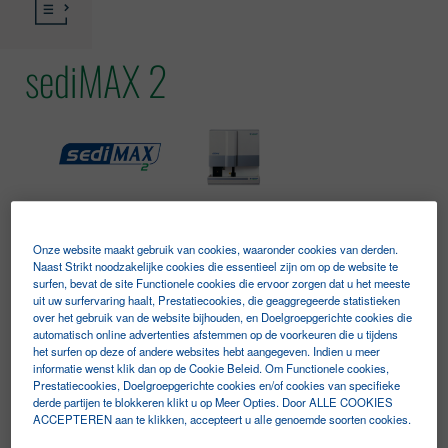
sediMAX 2
KENMERKEN
TECHNISCHE SPECIFICATIES
Onze website maakt gebruik van cookies, waaronder cookies van derden.
Naast Strikt noodzakelijke cookies die essentieel zijn om op de website te
surfen, bevat de site Functionele cookies die ervoor zorgen dat u het meeste
uit uw surfervaring haalt, Prestatiecookies, die geaggregeerde statistieken
over het gebruik van de website bijhouden, en Doelgroepgerichte cookies die
automatisch online advertenties afstemmen op de voorkeuren die u tijdens
GEAUTOMATISEERDE SNELHEID, UITZONDERLIJKE
het surfen op deze of andere websites hebt aangegeven. Indien u meer
informatie wenst klik dan op de Cookie Beleid. Om Functionele cookies,
PRECISIE
Prestatiecookies, Doelgroepgerichte cookies en/of cookies van specifieke
derde partijen te blokkeren klikt u op Meer Opties. Door ALLE COOKIES
ACCEPTEREN aan te klikken, accepteert u alle genoemde soorten cookies.