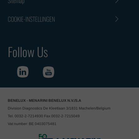
Sitemap
COOKIE-INSTELLINGEN
Follow Us
BENELUX - MENARINI BENELUX N.V./S.A
Division Diagnostics De Kleetlaan 3/1831 Machelen/Belgium
Tel. 0032-2-7214930 Fax 0032-2-7215049
Vat number: BE 0403075481