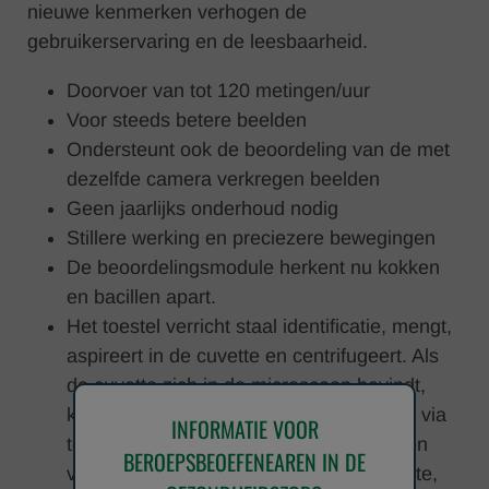
nieuwe kenmerken verhogen de
gebruikerservaring en de leesbaarheid.
Doorvoer van tot 120 metingen/uur
Voor steeds betere beelden
Ondersteunt ook de beoordeling van de met
dezelfde camera verkregen beelden
Geen jaarlijks onderhoud nodig
Stillere werking en preciezere bewegingen
De beoordelingsmodule herkent nu kokken
en bacillen apart.
Het toestel verricht staal identificatie, mengt,
aspireert in de cuvette en centrifugeert. Als
de cuvette zich in de microscoop bevindt,
kan de gebruiker de cuvette verplaatsen via
INFORMATIE VOOR
toetsen op het scherm en beelden maken
BEROEPSBEOEFENEAREN IN DE
van om het even welk deel van de cuvette,